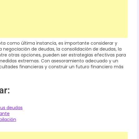
ota como última instancia, es importante considerar y
. La negociación de deudas, la consolidación de deudas, la
tre otras opciones, pueden ser estrategias efectivas para
r a medidas extremas. Con asesoramiento adecuado y un
icultades financieras y construir un futuro financiero más
ar:
tus deudas
iante
bilación