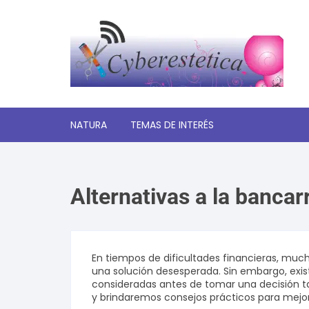
Saltar
al
contenido
NATURA
TEMAS DE INTERÉS
Significado de los sueños
Alternativas a la bancar
Autoayuda y desarrollo
personal
Amor y relaciones
En tiempos de dificultades financieras, mu
una solución desesperada. Sin embargo, exis
Tecnologia
consideradas antes de tomar una decisión ta
y brindaremos consejos prácticos para mejor
Estética