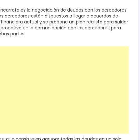
ncarrota es la negociación de deudas con los acreedores.
ros acreedores están dispuestos a llegar a acuerdos de
 financiera actual y se propone un plan realista para saldar
y proactivo en la comunicación con los acreedores para
bas partes.
as, que consiste en agrupar todas las deudas en un solo