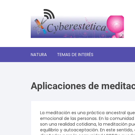
Saltar
al
contenido
NATURA
TEMAS DE INTERÉS
Significado de los sueños
Aplicaciones de medita
Autoayuda y desarrollo
personal
Amor y relaciones
La meditación es una práctica ancestral que
emocional de las personas. En la comunidad 
Tecnologia
son una realidad cotidiana, la meditación p
equilibrio y autoaceptación. En este sentido
Estética