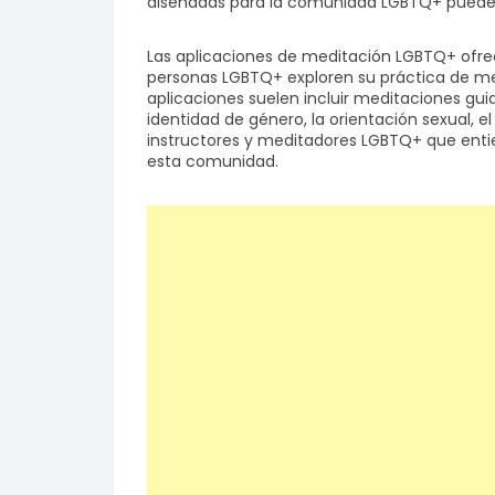
diseñadas para la comunidad LGBTQ+ puede 
Salud y bienestar
Las aplicaciones de meditación LGBTQ+ ofre
personas LGBTQ+ exploren su práctica de me
aplicaciones suelen incluir meditaciones gu
Finanzas
identidad de género, la orientación sexual, 
instructores y meditadores LGBTQ+ que enti
Reseñas
esta comunidad.
Actualidad