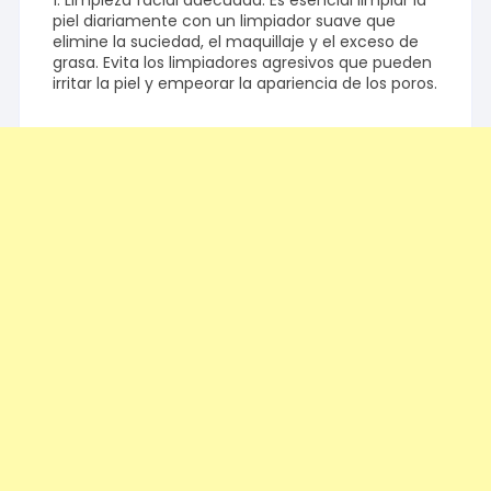
1. Limpieza facial adecuada: Es esencial limpiar la
piel diariamente con un limpiador suave que
elimine la suciedad, el maquillaje y el exceso de
grasa. Evita los limpiadores agresivos que pueden
irritar la piel y empeorar la apariencia de los poros.