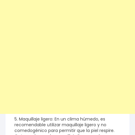
5. Maquillaje ligero: En un clima húmedo, es
recomendable utilizar maquillaje ligero y no
comedogénico para permitir que la piel respire.