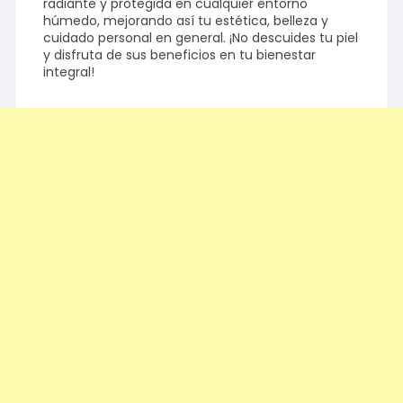
radiante y protegida en cualquier entorno
húmedo, mejorando así tu estética, belleza y
cuidado personal en general. ¡No descuides tu piel
y disfruta de sus beneficios en tu bienestar
integral!