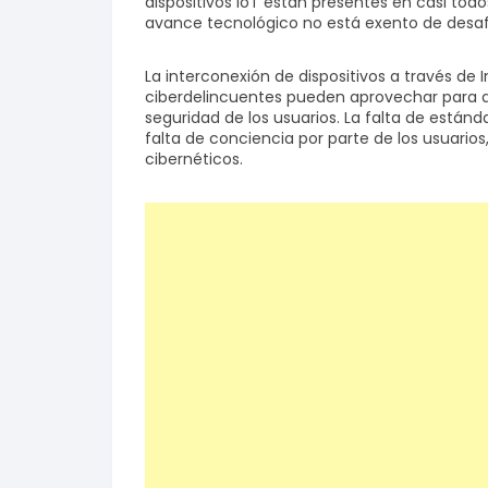
dispositivos IoT están presentes en casi tod
avance tecnológico no está exento de desafí
Salud y bienestar
La interconexión de dispositivos a través de 
ciberdelincuentes pueden aprovechar para 
Finanzas
seguridad de los usuarios. La falta de estánd
falta de conciencia por parte de los usuario
Reseñas
cibernéticos.
Actualidad