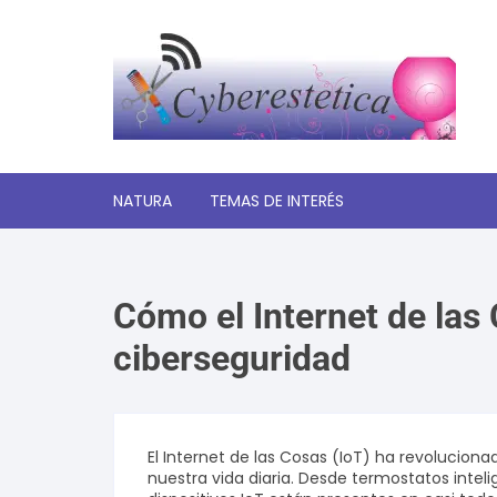
Saltar
al
contenido
NATURA
TEMAS DE INTERÉS
Significado de los sueños
Cómo el Internet de las
Autoayuda y desarrollo
personal
ciberseguridad
Amor y relaciones
Tecnologia
El Internet de las Cosas (IoT) ha revolucio
nuestra vida diaria. Desde termostatos inte
Estética