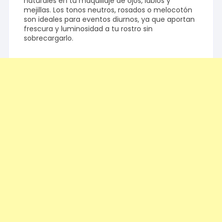
naturales en tu maquillaje de ojos, labios y
mejillas. Los tonos neutros, rosados o melocotón
son ideales para eventos diurnos, ya que aportan
frescura y luminosidad a tu rostro sin
sobrecargarlo.