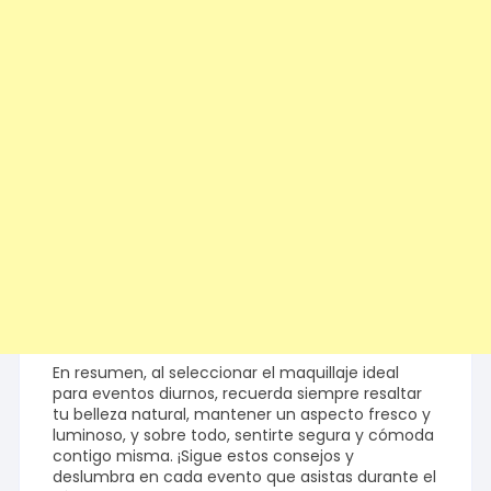
En resumen, al seleccionar el maquillaje ideal
para eventos diurnos, recuerda siempre resaltar
tu belleza natural, mantener un aspecto fresco y
luminoso, y sobre todo, sentirte segura y cómoda
contigo misma. ¡Sigue estos consejos y
deslumbra en cada evento que asistas durante el