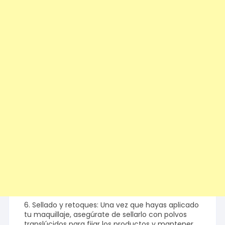
6. Sellado y retoques: Una vez que hayas aplicado
tu maquillaje, asegúrate de sellarlo con polvos
translúcidos para fijar los productos y mantener