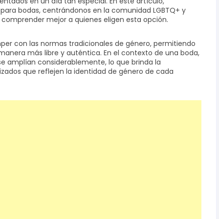
tados en un día tan especial. En este artículo,
d para bodas, centrándonos en la comunidad LGBTQ+ y
 comprender mejor a quienes eligen esta opción.
per con las normas tradicionales de género, permitiendo
manera más libre y auténtica. En el contexto de una boda,
 se amplían considerablemente, lo que brinda la
izados que reflejen la identidad de género de cada