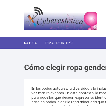
Saltar
al
contenido
NATURA
TEMAS DE INTERÉS
Significado de los sueños
Cómo elegir ropa gender
Autoayuda y desarrollo
personal
Amor y relaciones
En las bodas actuales, la diversidad y la in
vez más relevantes. En este contexto, la mo
Tecnologia
para aquellos que desean expresar su identi
caso de bodas, elegir la ropa adecuada que r
Estética