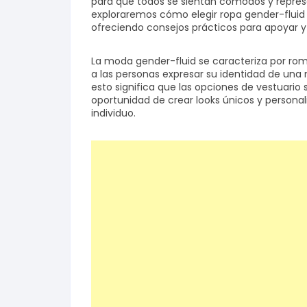
para que todos se sientan cómodos y represen
exploraremos cómo elegir ropa gender-flui
ofreciendo consejos prácticos para apoyar y
Salud y bienestar
La moda gender-fluid se caracteriza por rom
Finanzas
a las personas expresar su identidad de una 
esto significa que las opciones de vestuario
Reseñas
oportunidad de crear looks únicos y personal
individuo.
Actualidad