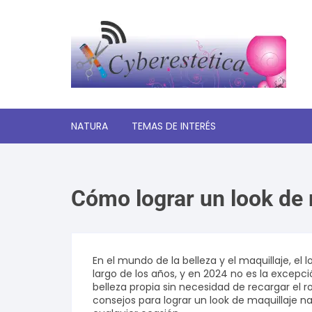
Saltar
al
contenido
NATURA
TEMAS DE INTERÉS
Significado de los sueños
Cómo lograr un look de 
Autoayuda y desarrollo
personal
Amor y relaciones
En el mundo de la belleza y el maquillaje, el
largo de los años, y en 2024 no es la excepci
Tecnologia
belleza propia sin necesidad de recargar el 
consejos para lograr un look de maquillaje na
Estética