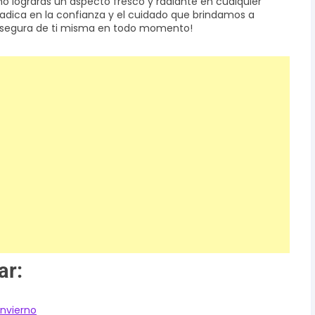
o lograrás un aspecto fresco y radiante en cualquier
radica en la confianza y el cuidado que brindamos a
y segura de ti misma en todo momento!
ar:
invierno