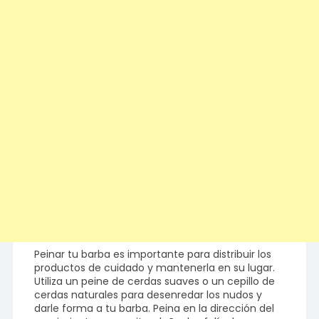
Peinar tu barba es importante para distribuir los
productos de cuidado y mantenerla en su lugar.
Utiliza un peine de cerdas suaves o un cepillo de
cerdas naturales para desenredar los nudos y
darle forma a tu barba. Peina en la dirección del