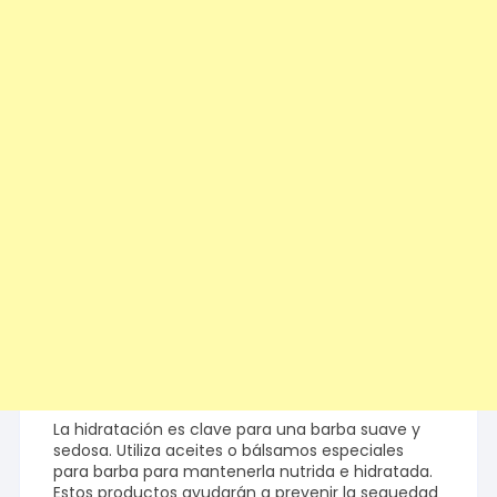
La hidratación es clave para una barba suave y
sedosa. Utiliza aceites o bálsamos especiales
para barba para mantenerla nutrida e hidratada.
Estos productos ayudarán a prevenir la sequedad