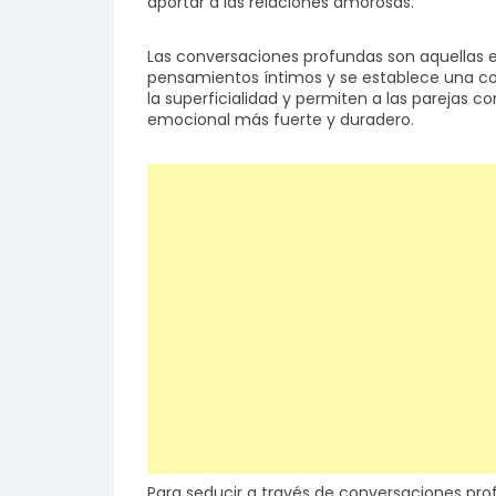
aportar a las relaciones amorosas.
Salud y bienestar
Las conversaciones profundas son aquellas e
pensamientos íntimos y se establece una co
la superficialidad y permiten a las parejas 
Finanzas
emocional más fuerte y duradero.
Reseñas
Actualidad
Para seducir a través de conversaciones pro