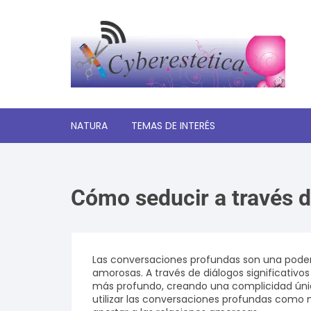
Saltar
al
contenido
NATURA
TEMAS DE INTERÉS
Significado de los sueños
Cómo seducir a través 
Autoayuda y desarrollo
personal
Amor y relaciones
Las conversaciones profundas son una podero
amorosas. A través de diálogos significativos
Tecnologia
más profundo, creando una complicidad única
utilizar las conversaciones profundas como
Estética