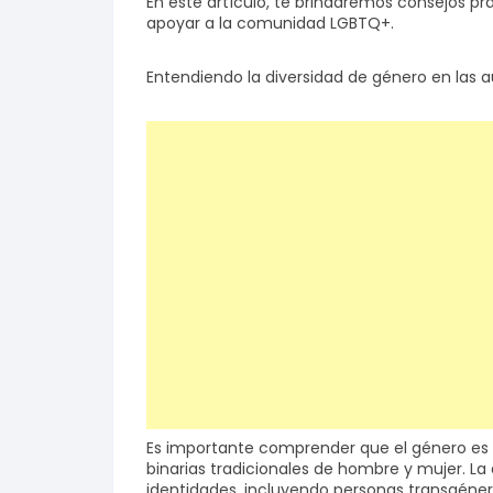
En este artículo, te brindaremos consejos prá
apoyar a la comunidad LGBTQ+.
Salud y bienestar
Entendiendo la diversidad de género en las a
Finanzas
Reseñas
Actualidad
Es importante comprender que el género es 
binarias tradicionales de hombre y mujer. L
identidades, incluyendo personas transgénero