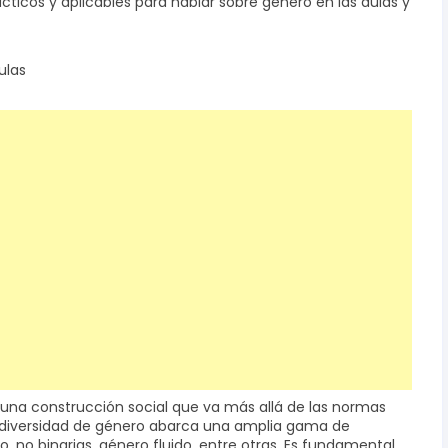
cticos y aplicables para hablar sobre género en las aulas y
ulas
una construcción social que va más allá de las normas
a diversidad de género abarca una amplia gama de
, no binarias, género fluido, entre otras. Es fundamental