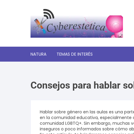
Saltar
al
contenido
NATURA
TEMAS DE INTERÉS
Significado de los sueños
Consejos para hablar so
Autoayuda y desarrollo
personal
Amor y relaciones
Hablar sobre género en las aulas es una part
en la comunidad educativa, especialmente c
Tecnologia
comunidad LGBTQ+. Sin embargo, muchas ve
inseguros o poco informados sobre cómo ab
Estética