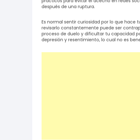
prácticos para evitar el acecho en redes soc
después de una ruptura.
Salud y bienestar
Es normal sentir curiosidad por lo que hace t
revisarlo constantemente puede ser contrap
Finanzas
proceso de duelo y dificultar tu capacidad 
depresión y resentimiento, lo cual no es ben
Reseñas
Actualidad