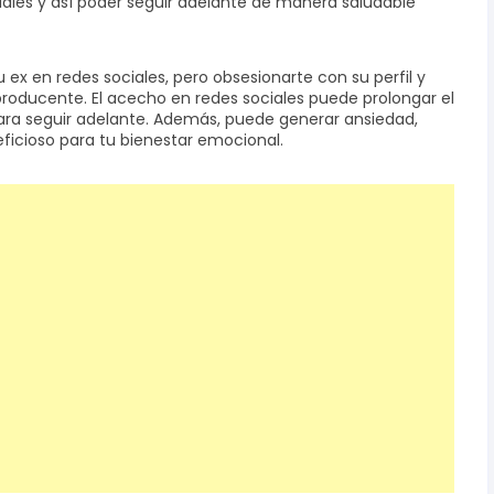
iales y así poder seguir adelante de manera saludable
u ex en redes sociales, pero obsesionarte con su perfil y
roducente. El acecho en redes sociales puede prolongar el
para seguir adelante. Además, puede generar ansiedad,
eficioso para tu bienestar emocional.