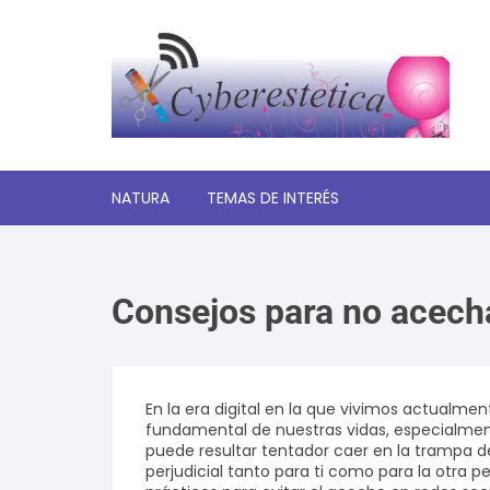
Saltar
al
contenido
NATURA
TEMAS DE INTERÉS
Significado de los sueños
Consejos para no acecha
Autoayuda y desarrollo
personal
Amor y relaciones
En la era digital en la que vivimos actualmen
fundamental de nuestras vidas, especialmen
Tecnologia
puede resultar tentador caer en la trampa de
perjudicial tanto para ti como para la otra p
Estética