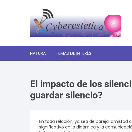
Saltar
al
contenido
NATURA
TEMAS DE INTERÉS
Significado de los sueños
El impacto de los silenc
Autoayuda y desarrollo
personal
guardar silencio?
Amor y relaciones
Tecnologia
En toda relación, ya sea de pareja, amistad o
significativo en la dinámica y la comunicaci
Estética