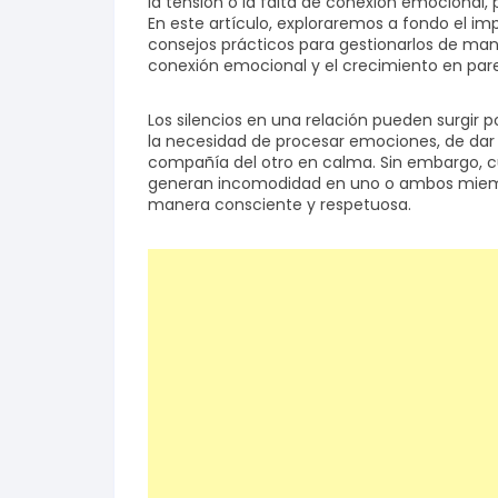
la tensión o la falta de conexión emocional,
En este artículo, exploraremos a fondo el imp
consejos prácticos para gestionarlos de man
Salud y bienestar
conexión emocional y el crecimiento en pare
Finanzas
Los silencios en una relación pueden surgir p
la necesidad de procesar emociones, de dar e
Reseñas
compañía del otro en calma. Sin embargo, cu
generan incomodidad en uno o ambos miembr
manera consciente y respetuosa.
Actualidad