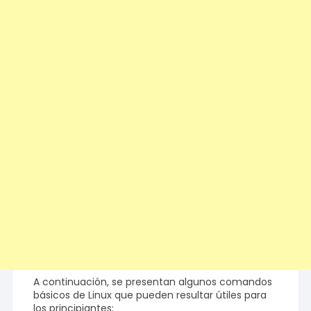
A continuación, se presentan algunos comandos
básicos de Linux que pueden resultar útiles para
los principiantes: