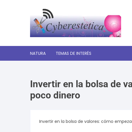
Saltar
al
contenido
NATURA
TEMAS DE INTERÉS
Significado de los sueños
Invertir en la bolsa de
Autoayuda y desarrollo
personal
poco dinero
Amor y relaciones
Tecnologia
Invertir en la bolsa de valores: cómo empez
Estética