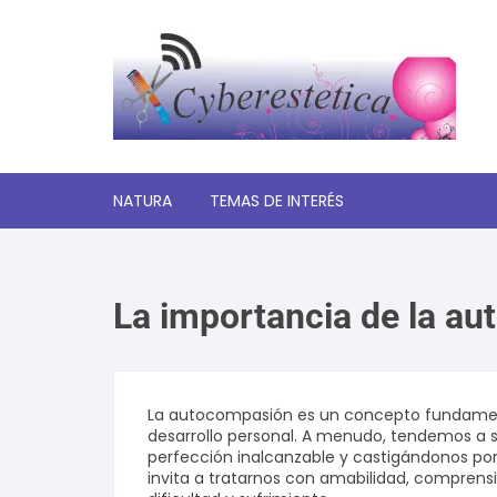
Saltar
al
contenido
NATURA
TEMAS DE INTERÉS
Significado de los sueños
La importancia de la a
Autoayuda y desarrollo
personal
Amor y relaciones
La autocompasión es un concepto fundament
desarrollo personal. A menudo, tendemos a 
Tecnologia
perfección inalcanzable y castigándonos por
invita a tratarnos con amabilidad, compren
Estética