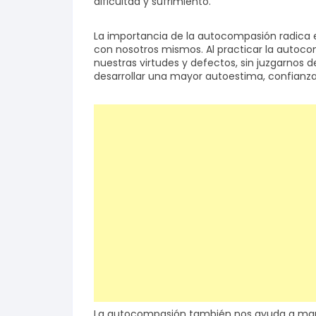
dificultad y sufrimiento.
Salud y bienestar
La importancia de la autocompasión radica e
con nosotros mismos. Al practicar la auto
nuestras virtudes y defectos, sin juzgarnos
Finanzas
desarrollar una mayor autoestima, confianza 
Reseñas
Actualidad
La autocompasión también nos ayuda a manej