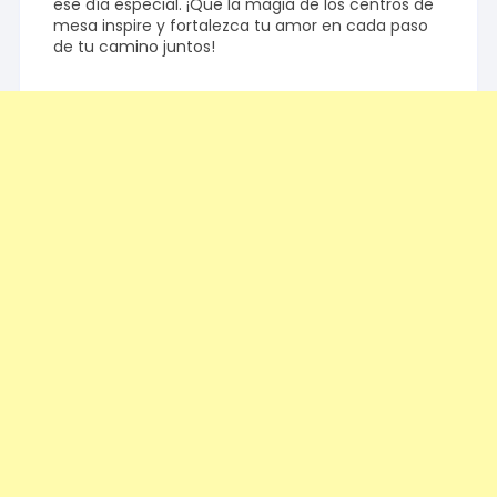
ese día especial. ¡Que la magia de los centros de
mesa inspire y fortalezca tu amor en cada paso
de tu camino juntos!