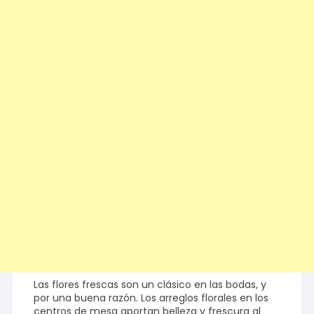
Las flores frescas son un clásico en las bodas, y
por una buena razón. Los arreglos florales en los
centros de mesa aportan belleza y frescura al