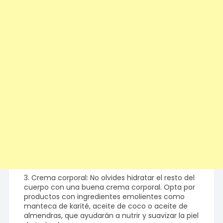
3. Crema corporal: No olvides hidratar el resto del
cuerpo con una buena crema corporal. Opta por
productos con ingredientes emolientes como
manteca de karité, aceite de coco o aceite de
almendras, que ayudarán a nutrir y suavizar la piel