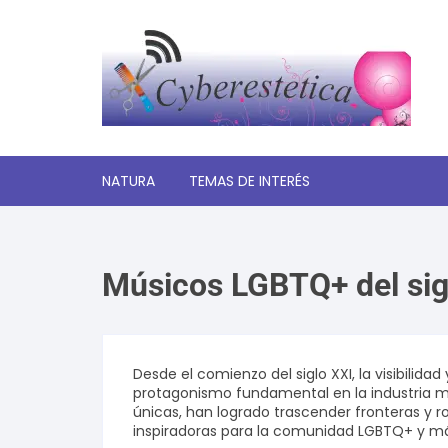
Saltar
al
contenido
NATURA
TEMAS DE INTERÉS
Significado de los sueños
Músicos LGBTQ+ del sig
Autoayuda y desarrollo
personal
Amor y relaciones
Desde el comienzo del siglo XXI, la visibili
protagonismo fundamental en la industria mus
Tecnologia
únicas, han logrado trascender fronteras y 
inspiradoras para la comunidad LGBTQ+ y más
Estética