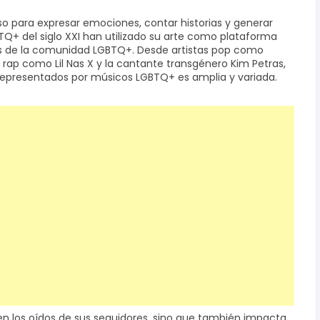
o para expresar emociones, contar historias y generar
TQ+ del siglo XXI han utilizado su arte como plataforma
unfos de la comunidad LGBTQ+. Desde artistas pop como
l rap como Lil Nas X y la cantante transgénero Kim Petras,
s representados por músicos LGBTQ+ es amplia y variada.
 en los oídos de sus seguidores, sino que también impacta