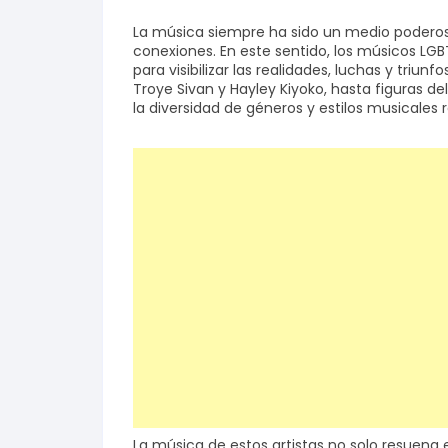
La música siempre ha sido un medio poderos
Salud y bienestar
conexiones. En este sentido, los músicos LGB
para visibilizar las realidades, luchas y tri
Troye Sivan y Hayley Kiyoko, hasta figuras de
Finanzas
la diversidad de géneros y estilos musicale
Reseñas
Actualidad
La música de estos artistas no solo resuena