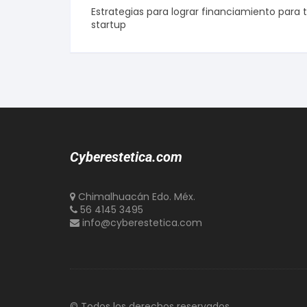
Estrategias para lograr financiamiento para 
startup
Cyberestetica.com
Chimalhuacán Edo. Méx.
56 4145 3495
info@cyberestetica.com
© Todos los derechos reservados.