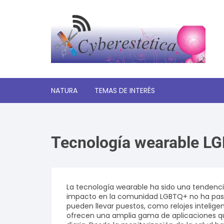
Saltar
al
contenido
NATURA
TEMAS DE INTERÉS
Significado de los sueños
Tecnología wearable L
Autoayuda y desarrollo
personal
Amor y relaciones
La tecnología wearable ha sido una tendenci
impacto en la comunidad LGBTQ+ no ha pasado
Tecnologia
pueden llevar puestos, como relojes intelige
ofrecen una amplia gama de aplicaciones qu
Estética