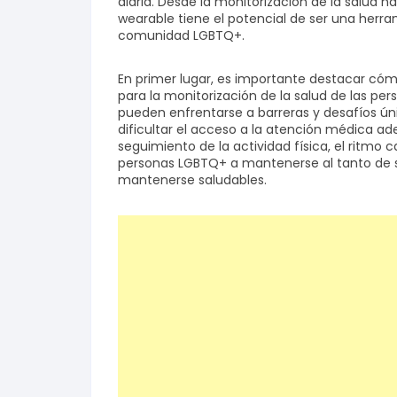
diaria. Desde la monitorización de la salud h
wearable tiene el potencial de ser una herram
comunidad LGBTQ+.
Salud y bienestar
En primer lugar, es importante destacar cóm
Finanzas
para la monitorización de la salud de las p
pueden enfrentarse a barreras y desafíos ún
Reseñas
dificultar el acceso a la atención médica ad
seguimiento de la actividad física, el ritmo 
personas LGBTQ+ a mantenerse al tanto de s
Actualidad
mantenerse saludables.