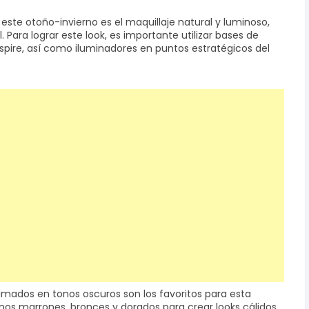
ste otoño-invierno es el maquillaje natural y luminoso,
l. Para lograr este look, es importante utilizar bases de
espire, así como iluminadores en puntos estratégicos del
ahumados en tonos oscuros son los favoritos para esta
os marrones, bronces y dorados para crear looks cálidos