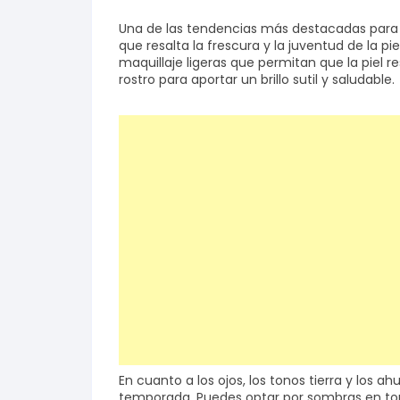
Una de las tendencias más destacadas para e
Salud y bienestar
que resalta la frescura y la juventud de la pie
maquillaje ligeras que permitan que la piel r
rostro para aportar un brillo sutil y saludable.
Finanzas
Reseñas
Actualidad
En cuanto a los ojos, los tonos tierra y los 
temporada. Puedes optar por sombras en ton