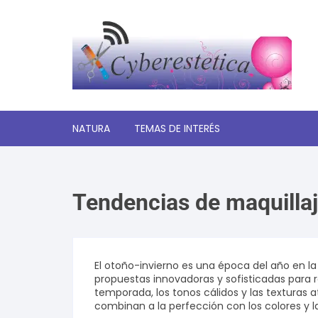
Saltar
al
contenido
NATURA
TEMAS DE INTERÉS
Significado de los sueños
Tendencias de maquillaj
Autoayuda y desarrollo
personal
Amor y relaciones
El otoño-invierno es una época del año en la
propuestas innovadoras y sofisticadas para re
Tecnologia
temporada, los tonos cálidos y las texturas 
combinan a la perfección con los colores y 
Estética