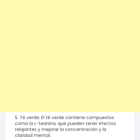
5. Té verde: El té verde contiene compuestos
como la L-teanina, que pueden tener efectos
relajantes y mejorar la concentración y la
claridad mental.