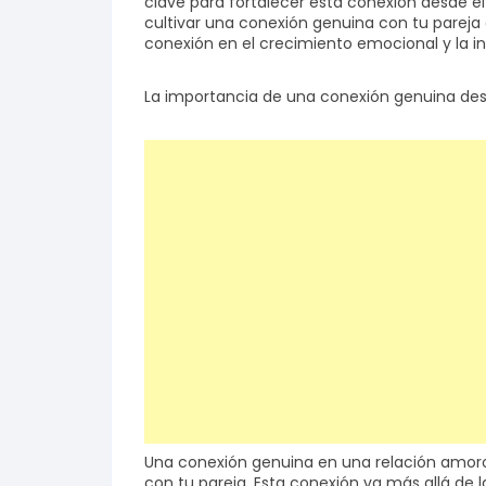
clave para fortalecer esta conexión desde el
cultivar una conexión genuina con tu pareja 
conexión en el crecimiento emocional y la in
Salud y bienestar
La importancia de una conexión genuina desd
Finanzas
Reseñas
Actualidad
Una conexión genuina en una relación amoros
con tu pareja. Esta conexión va más allá de la