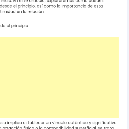
 inicio. En este artículo, exploraremos cómo puedes
desde el principio, así como la importancia de esta
timidad en la relación.
e el principio
a implica establecer un vínculo auténtico y significativo
 atracción física o la compatibilidad superficial, se trata