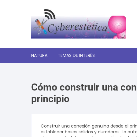
Saltar
al
contenido
NATURA
TEMAS DE INTERÉS
Significado de los sueños
Cómo construir una con
Autoayuda y desarrollo
personal
principio
Amor y relaciones
Tecnologia
Construir una conexión genuina desde el pr
establecer bases sólidas y duraderas. La aut
Estética