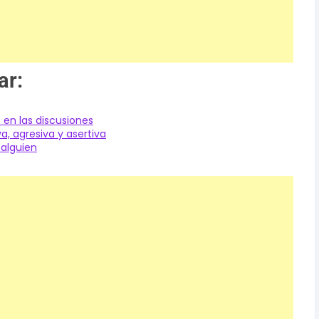
ar:
 en las discusiones
, agresiva y asertiva
 alguien