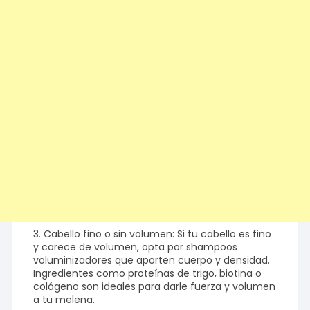
3. Cabello fino o sin volumen: Si tu cabello es fino
y carece de volumen, opta por shampoos
voluminizadores que aporten cuerpo y densidad.
Ingredientes como proteínas de trigo, biotina o
colágeno son ideales para darle fuerza y volumen
a tu melena.