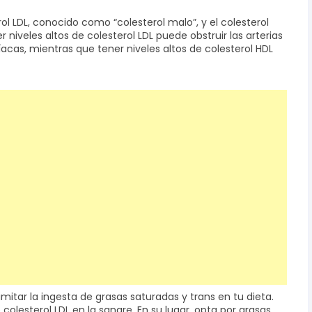
erol LDL, conocido como “colesterol malo”, y el colesterol
niveles altos de colesterol LDL puede obstruir las arterias
cas, mientras que tener niveles altos de colesterol HDL
limitar la ingesta de grasas saturadas y trans en tu dieta.
olesterol LDL en la sangre. En su lugar, opta por grasas