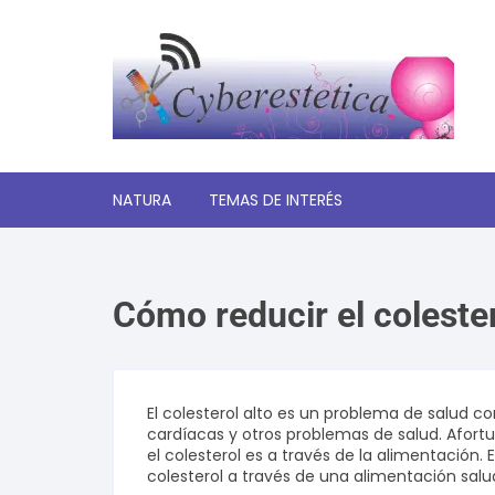
Saltar
al
contenido
NATURA
TEMAS DE INTERÉS
Significado de los sueños
Cómo reducir el colester
Autoayuda y desarrollo
personal
Amor y relaciones
El colesterol alto es un problema de salud
cardíacas y otros problemas de salud. Afor
Tecnologia
el colesterol es a través de la alimentación.
colesterol a través de una alimentación salud
Estética