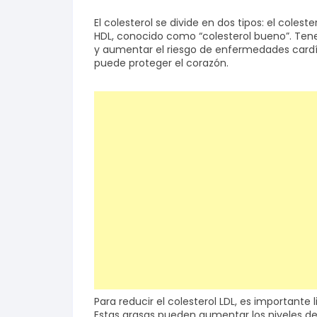
El colesterol se divide en dos tipos: el colest
Salud y bienestar
HDL, conocido como “colesterol bueno”. Tener 
y aumentar el riesgo de enfermedades cardía
puede proteger el corazón.
Finanzas
Reseñas
Actualidad
Para reducir el colesterol LDL, es importante 
Estas grasas pueden aumentar los niveles de c