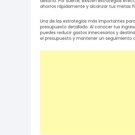
desafío. Por suerte, existen estrategias ef
ahorros rápidamente y alcanzar tus metas fi
Salud y bienestar
Una de las estrategias más importantes par
presupuesto detallado. Al conocer tus ingres
Finanzas
puedes reducir gastos innecesarios y destinar
el presupuesto y mantener un seguimiento c
Reseñas
Actualidad