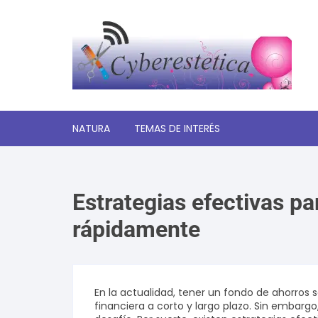
Saltar
al
contenido
NATURA
TEMAS DE INTERÉS
Significado de los sueños
Estrategias efectivas p
Autoayuda y desarrollo
personal
rápidamente
Amor y relaciones
Tecnologia
En la actualidad, tener un fondo de ahorros s
financiera a corto y largo plazo. Sin embarg
Estética