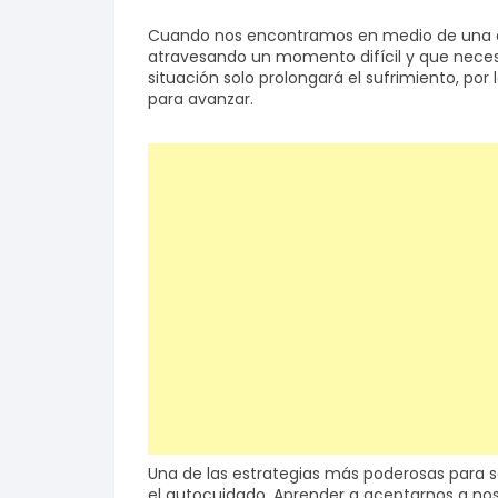
Cuando nos encontramos en medio de una cr
Salud y bienestar
atravesando un momento difícil y que neces
situación solo prolongará el sufrimiento, por 
para avanzar.
Finanzas
Reseñas
Actualidad
Una de las estrategias más poderosas para sa
el autocuidado. Aprender a aceptarnos a no