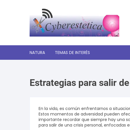
Saltar
al
contenido
NATURA
TEMAS DE INTERÉS
Significado de los sueños
Estrategias para salir de
Autoayuda y desarrollo
personal
Amor y relaciones
En la vida, es común enfrentarnos a situacion
Estos momentos de adversidad pueden afecta
Tecnologia
importante recordar que siempre hay una sali
para salir de una crisis personal, enfocadas 
Estética