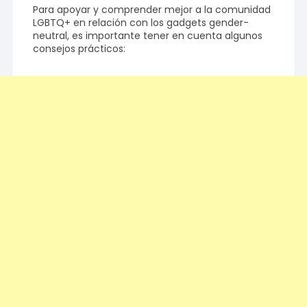
Para apoyar y comprender mejor a la comunidad
LGBTQ+ en relación con los gadgets gender-
neutral, es importante tener en cuenta algunos
consejos prácticos: