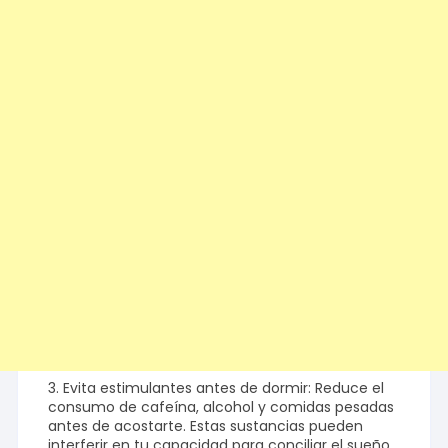
3. Evita estimulantes antes de dormir: Reduce el
consumo de cafeína, alcohol y comidas pesadas
antes de acostarte. Estas sustancias pueden
interferir en tu capacidad para conciliar el sueño.