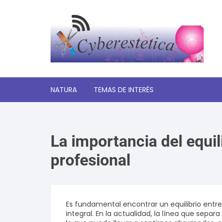
Saltar
al
contenido
NATURA
TEMAS DE INTERÉS
Significado de los sueños
La importancia del equil
Autoayuda y desarrollo
personal
profesional
Amor y relaciones
Tecnologia
Es fundamental encontrar un equilibrio entre 
integral. En la actualidad, la línea que sepa
Estética