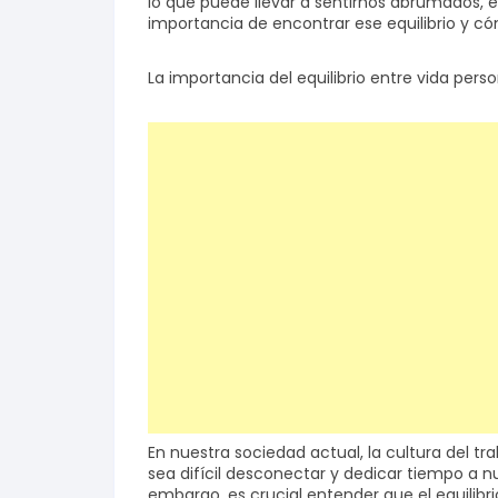
lo que puede llevar a sentirnos abrumados, e
importancia de encontrar ese equilibrio y có
Salud y bienestar
La importancia del equilibrio entre vida perso
Finanzas
Reseñas
Actualidad
En nuestra sociedad actual, la cultura del t
sea difícil desconectar y dedicar tiempo a n
embargo, es crucial entender que el equilibri