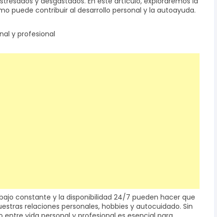
stresados y desgastados. En este artículo, exploraremos la
mo puede contribuir al desarrollo personal y la autoayuda.
nal y profesional
rabajo constante y la disponibilidad 24/7 pueden hacer que
uestras relaciones personales, hobbies y autocuidado. Sin
o entre vida personal y profesional es esencial para