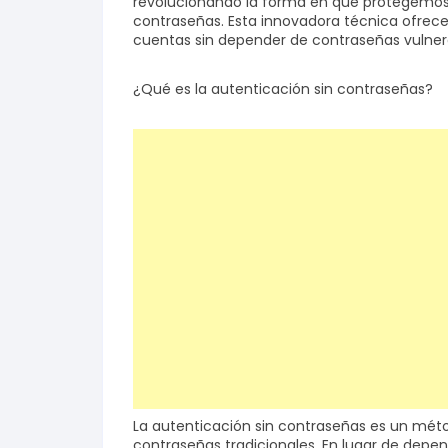
revolucionando la forma en que protegemos n
contraseñas. Esta innovadora técnica ofrece
cuentas sin depender de contraseñas vulner
Salud y bienestar
¿Qué es la autenticación sin contraseñas?
Finanzas
Reseñas
Actualidad
La autenticación sin contraseñas es un méto
contraseñas tradicionales. En lugar de dep