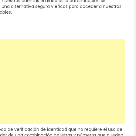
uestras cuentas en línea es la autenticación sin
 una alternativa segura y eficaz para acceder a nuestras
ables.
do de verificación de identidad que no requiere el uso de
ender de una combinación de letras y números que pueden