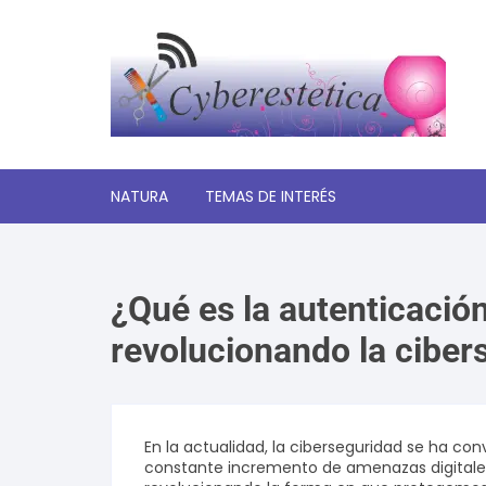
Saltar
al
contenido
NATURA
TEMAS DE INTERÉS
Significado de los sueños
¿Qué es la autenticació
Autoayuda y desarrollo
personal
revolucionando la ciber
Amor y relaciones
Tecnologia
En la actualidad, la ciberseguridad se ha c
constante incremento de amenazas digitales
Estética