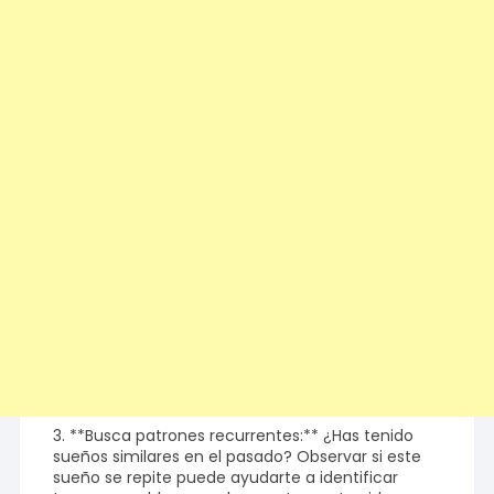
3. **Busca patrones recurrentes:** ¿Has tenido
sueños similares en el pasado? Observar si este
sueño se repite puede ayudarte a identificar