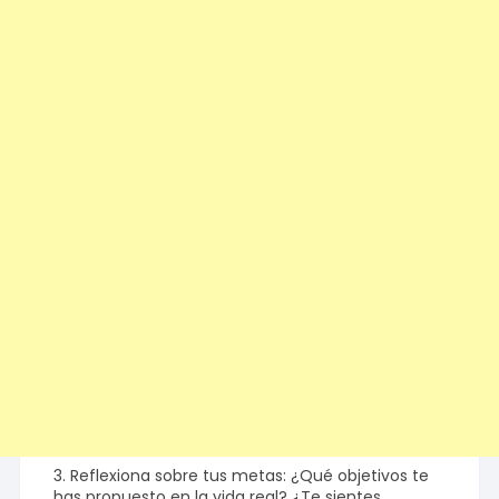
3. Reflexiona sobre tus metas: ¿Qué objetivos te
has propuesto en la vida real? ¿Te sientes