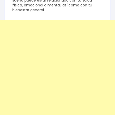
sueño puede estar relacionado con tu salud
física, emocional o mental, así como con tu
bienestar general.