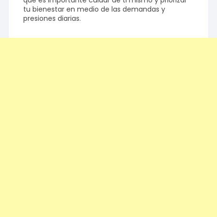
que es importante cuidar de ti mismo y priorizar
tu bienestar en medio de las demandas y
presiones diarias.