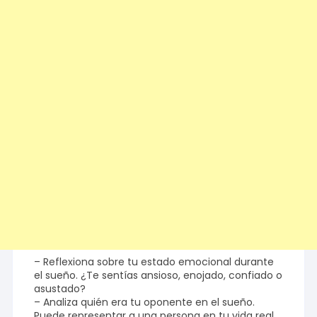
– Reflexiona sobre tu estado emocional durante
el sueño. ¿Te sentías ansioso, enojado, confiado o
asustado?
– Analiza quién era tu oponente en el sueño.
Puede representar a una persona en tu vida real