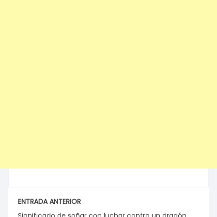
ENTRADA ANTERIOR
Significado de soñar con luchar contra un dragón