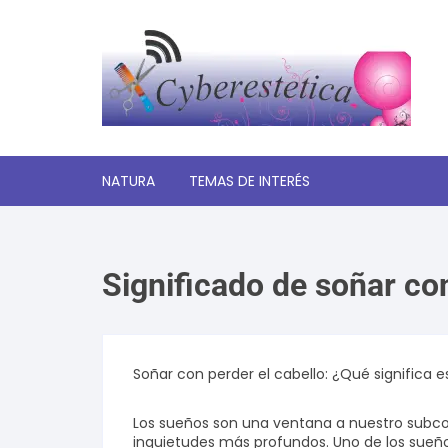
Saltar
al
contenido
NATURA
TEMAS DE INTERÉS
Significado de los sueños
Significado de soñar con
Autoayuda y desarrollo
personal
Amor y relaciones
Soñar con perder el cabello: ¿Qué significa 
Tecnologia
Los sueños son una ventana a nuestro subco
inquietudes más profundos. Uno de los sueñ
Estética