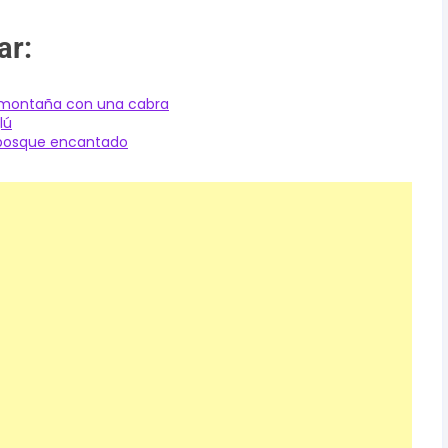
ar:
a montaña con una cabra
lú
n bosque encantado