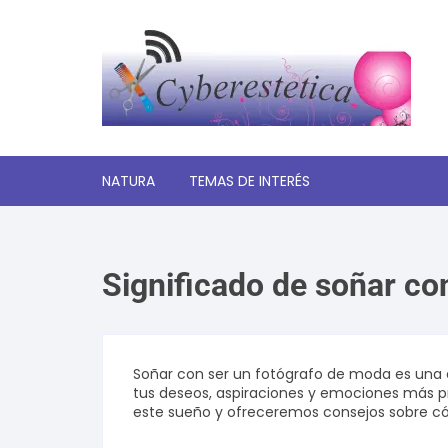
Saltar
al
contenido
NATURA
TEMAS DE INTERÉS
Significado de los sueños
Significado de soñar co
Autoayuda y desarrollo
personal
Amor y relaciones
Soñar con ser un fotógrafo de moda es una 
tus deseos, aspiraciones y emociones más pro
Tecnologia
este sueño y ofreceremos consejos sobre c
Estética