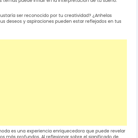
s temas puede influir en la interpretación de tu sueño.
gustaría ser reconocido por tu creatividad? ¿Anhelas
Tus deseos y aspiraciones pueden estar reflejados en tus
moda es una experiencia enriquecedora que puede revelar
 más profundos. Al reflexionar sobre el significado de