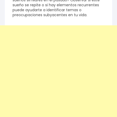
sueños similares en el pasado? Observar si este
sueño se repite o si hay elementos recurrentes
puede ayudarte a identificar temas o
preocupaciones subyacentes en tu vida.