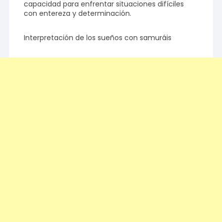
capacidad para enfrentar situaciones difíciles
con entereza y determinación.
Interpretación de los sueños con samuráis