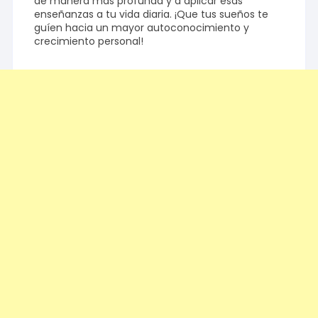
de manera más profunda y a aplicar esas
enseñanzas a tu vida diaria. ¡Que tus sueños te
guíen hacia un mayor autoconocimiento y
crecimiento personal!