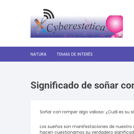
Saltar
al
contenido
NATURA
TEMAS DE INTERÉS
Significado de los sueños
Significado de soñar co
Autoayuda y desarrollo
personal
Amor y relaciones
Soñar con romper algo valioso: ¿Cuál es su s
Tecnologia
Los sueños son manifestaciones de nuestro
hacen cuestionarnos su verdadero significa
Estética