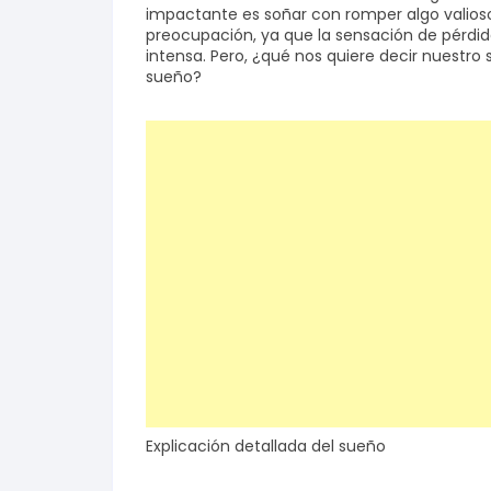
impactante es soñar con romper algo valioso
preocupación, ya que la sensación de pérdi
Salud y bienestar
intensa. Pero, ¿qué nos quiere decir nuest
sueño?
Finanzas
Reseñas
Actualidad
Explicación detallada del sueño